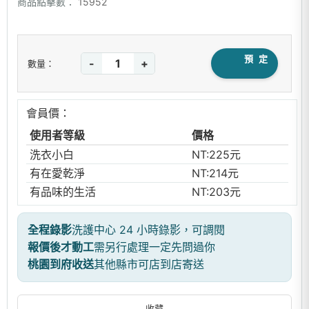
商品點擊數：
15952
預 定
-
+
數量：
會員價：
使用者等級
價格
洗衣小白
NT:225元
有在愛乾淨
NT:214元
有品味的生活
NT:203元
全程錄影
洗護中心 24 小時錄影，可調閱
報價後才動工
需另行處理一定先問過你
桃園到府收送
其他縣市可店到店寄送
收藏