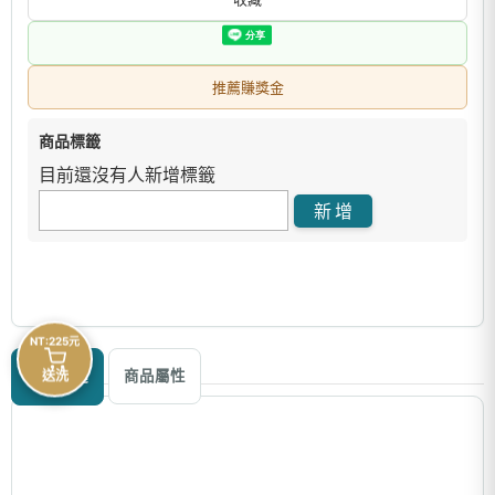
推薦賺獎金
商品標籤
目前還沒有人新增標籤
NT:225元
商品描述
送洗
商品屬性