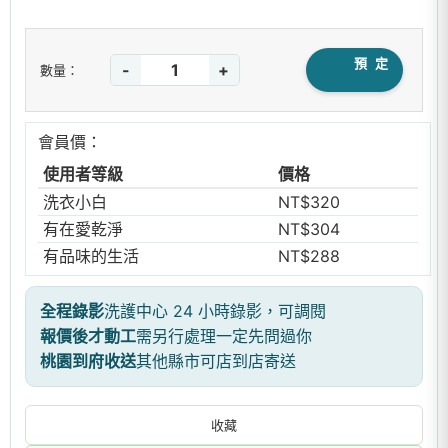
預 定
-
+
數量：
會員價：
使用者等級
價格
洗衣小白
NT$320
有在愛乾淨
NT$304
有品味的生活
NT$288
全程錄影
洗護中心 24 小時錄影，可調閱
報價後才動工
需另行處理一定先問過你
桃園到府收送
其他縣市可店到店寄送
收藏