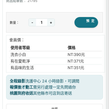
商品點擊數：
21795
預 定
-
+
數量：
會員價：
使用者等級
價格
洗衣小白
NT:390元
有在愛乾淨
NT:371元
有品味的生活
NT:351元
全程錄影
洗護中心 24 小時錄影，可調閱
報價後才動工
需另行處理一定先問過你
桃園到府收送
其他縣市可店到店寄送
收藏