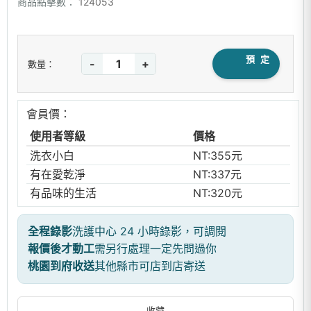
商品點擊數：
124053
預 定
-
+
數量：
會員價：
使用者等級
價格
洗衣小白
NT:355元
有在愛乾淨
NT:337元
有品味的生活
NT:320元
全程錄影
洗護中心 24 小時錄影，可調閱
報價後才動工
需另行處理一定先問過你
桃園到府收送
其他縣市可店到店寄送
收藏