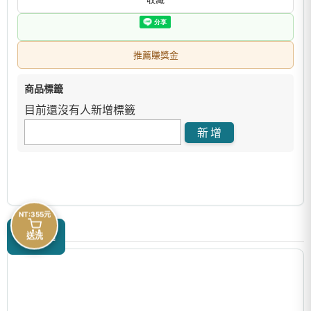
推薦賺獎金
商品標籤
目前還沒有人新增標籤
NT:355元
商品描述
送洗