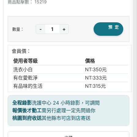
商品點擊數：
15219
預 定
-
+
數量：
會員價：
使用者等級
價格
洗衣小白
NT:350元
有在愛乾淨
NT:333元
有品味的生活
NT:315元
全程錄影
洗護中心 24 小時錄影，可調閱
報價後才動工
需另行處理一定先問過你
桃園到府收送
其他縣市可店到店寄送