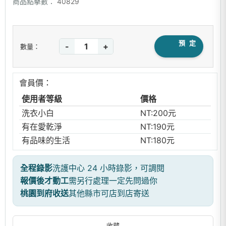
商品點擊數：
40829
預 定
-
+
數量：
會員價：
使用者等級
價格
洗衣小白
NT:200元
有在愛乾淨
NT:190元
有品味的生活
NT:180元
全程錄影
洗護中心 24 小時錄影，可調閱
報價後才動工
需另行處理一定先問過你
桃園到府收送
其他縣市可店到店寄送
收藏