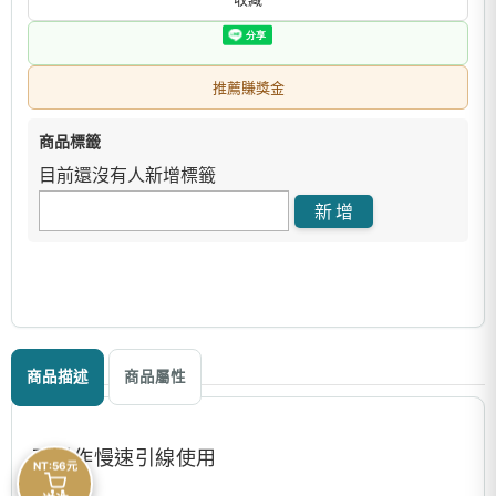
推薦賺獎金
商品標籤
目前還沒有人新增標籤
商品描述
商品屬性
可當作慢速引線使用
NT:56元