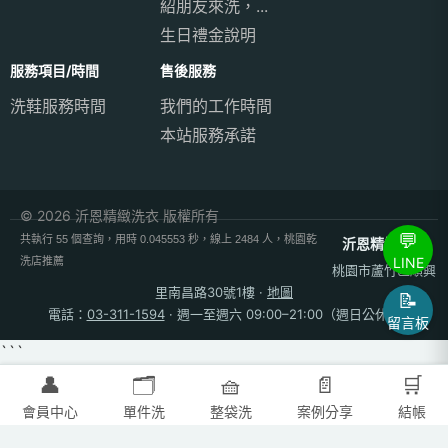
紹朋友來洗，...
生日禮金說明
服務項目/時間
售後服務
洗鞋服務時間
我們的工作時間
本站服務承諾
© 2026 沂恩精緻洗衣 版權所有
💬
共執行 55 個查詢，用時 0.045553 秒，線上 2484 人，桃園乾
沂恩精緻洗衣
LINE
洗店推薦
桃園市蘆竹區順興
里南昌路30號1樓
·
地圖
📝
電話：
03-311-1594
· 週一至週六 09:00–21:00（週日公休）
留言板
```
👤
🗂️
🧺
📄
🛒
會員中心
單件洗
整袋洗
案例分享
結帳