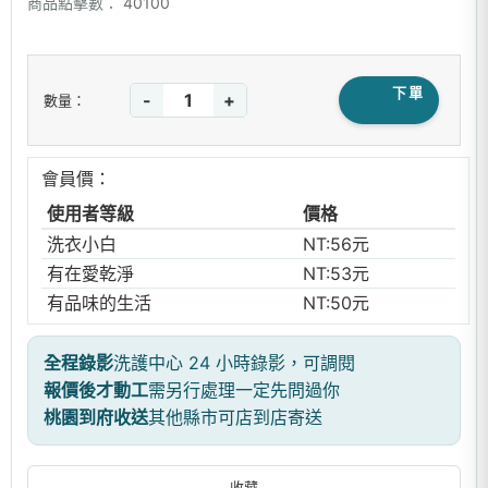
商品點擊數：
40100
下單
-
+
數量：
會員價：
使用者等級
價格
洗衣小白
NT:56元
有在愛乾淨
NT:53元
有品味的生活
NT:50元
全程錄影
洗護中心 24 小時錄影，可調閱
報價後才動工
需另行處理一定先問過你
桃園到府收送
其他縣市可店到店寄送
收藏