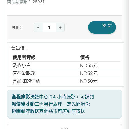
商品點擊數：
26931
預 定
-
+
數量：
會員價：
使用者等級
價格
洗衣小白
NT:55元
有在愛乾淨
NT:52元
有品味的生活
NT:50元
全程錄影
洗護中心 24 小時錄影，可調閱
報價後才動工
需另行處理一定先問過你
桃園到府收送
其他縣市可店到店寄送