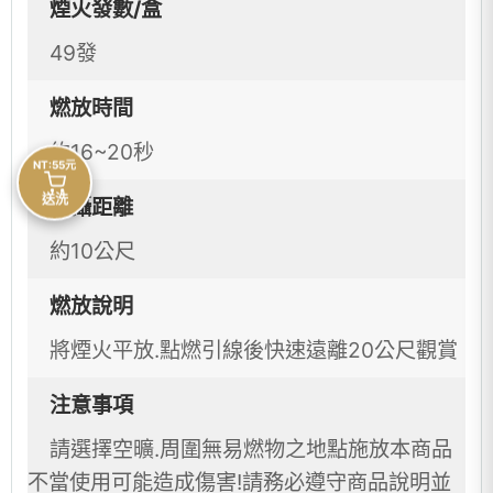
煙火發數/盒
49發
燃放時間
約16~20秒
NT:55元
送洗
拍攝距離
約10公尺
燃放說明
將煙火平放.點燃引線後快速遠離20公尺觀賞
注意事項
請選擇空曠.周圍無易燃物之地點施放本商品
不當使用可能造成傷害!請務必遵守商品說明並