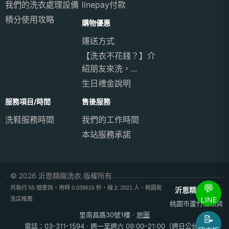
我們的洗衣處理設備
linepay付款
積分使用攻略
購物優惠
運送方式
【洗衣不花錢？】介
紹朋友來洗，...
生日禮金說明
服務項目/時間
售後服務
洗鞋服務時間
我們的工作時間
本站服務承諾
© 2026 沂恩精緻洗衣 版權所有
💬
共執行 55 個查詢，用時 0.038616 秒，線上 2021 人，桃園乾
沂恩精緻洗衣
LINE
洗店推薦
桃園市蘆竹區順興
里南昌路30號1樓
·
地圖
📝
電話：
03-311-1594
· 週一至週六 09:00–21:00（週日公休）