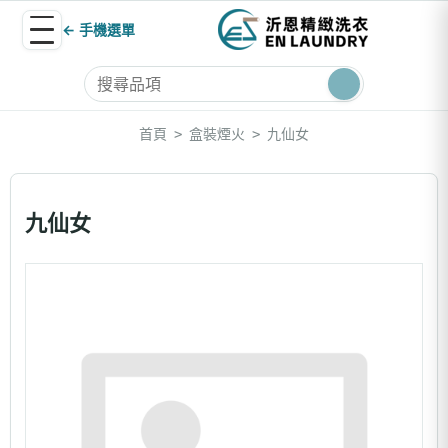
← 手機選單
首頁
盒裝煙火
九仙女
>
>
九仙女