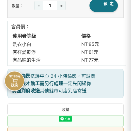
預 定
-
+
數量：
會員價：
使用者等級
價格
洗衣小白
NT:85元
有在愛乾淨
NT:81元
有品味的生活
NT:77元
全程錄影
洗護中心 24 小時錄影，可調閱
NT:85元
報價後才動工
需另行處理一定先問過你
送洗
桃園到府收送
其他縣市可店到店寄送
收藏