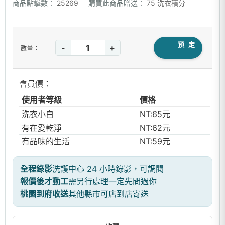
商品點擊數：
25269
購買此商品贈送：
75 洗衣積分
預 定
-
+
數量：
會員價：
使用者等級
價格
洗衣小白
NT:65元
有在愛乾淨
NT:62元
有品味的生活
NT:59元
全程錄影
洗護中心 24 小時錄影，可調閱
報價後才動工
需另行處理一定先問過你
桃園到府收送
其他縣市可店到店寄送