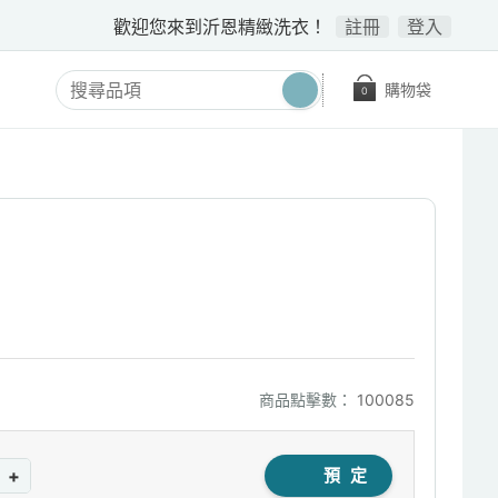
歡迎您來到沂恩精緻洗衣！
註冊
登入
購物袋
0
商品點擊數：
100085
+
預 定