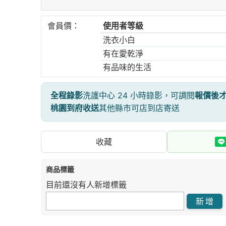
會員價：
使用者等級
洗衣小白
有在愛乾淨
有品味的生活
全程錄影
洗護中心 24 小時錄影，可調閱
報價後
桃園到府收送
其他縣市可店到店寄送
收藏
商品標籤
目前還沒有人新增標籤