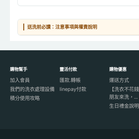
送洗前必讀：注意事項與權責說明
購物幫手
靈活付款
購物優惠
加入會員
匯款.轉帳
運送方式
我們的洗衣處理設備
linepay付款
【洗衣不花錢
朋友來洗，...
積分使用攻略
生日禮金說明