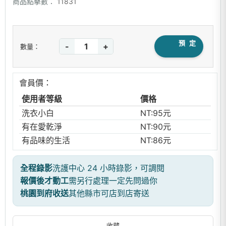
商品點擊數：
11831
預 定
-
+
數量：
會員價：
使用者等級
價格
洗衣小白
NT:95元
有在愛乾淨
NT:90元
有品味的生活
NT:86元
全程錄影
洗護中心 24 小時錄影，可調閱
報價後才動工
需另行處理一定先問過你
桃園到府收送
其他縣市可店到店寄送
收藏