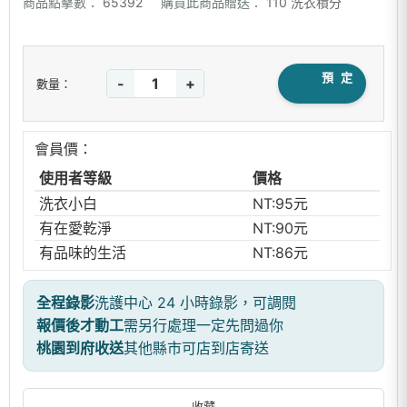
商品點擊數：
65392
購買此商品贈送：
110 洗衣積分
預 定
-
+
數量：
會員價：
使用者等級
價格
洗衣小白
NT:95元
有在愛乾淨
NT:90元
有品味的生活
NT:86元
全程錄影
洗護中心 24 小時錄影，可調閱
報價後才動工
需另行處理一定先問過你
桃園到府收送
其他縣市可店到店寄送
收藏