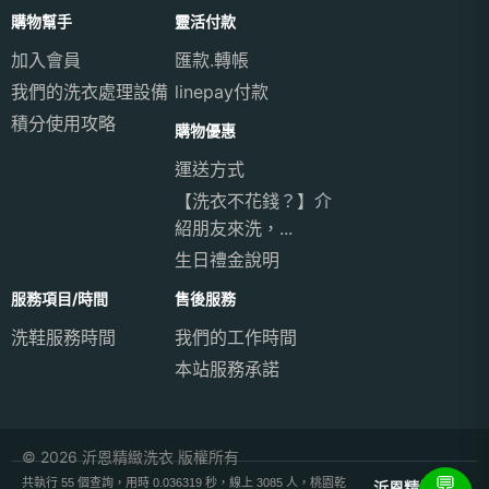
購物幫手
靈活付款
加入會員
匯款.轉帳
我們的洗衣處理設備
linepay付款
積分使用攻略
購物優惠
運送方式
【洗衣不花錢？】介
紹朋友來洗，...
生日禮金說明
服務項目/時間
售後服務
洗鞋服務時間
我們的工作時間
本站服務承諾
© 2026 沂恩精緻洗衣 版權所有
💬
共執行 55 個查詢，用時 0.036319 秒，線上 3085 人，桃園乾
沂恩精緻洗衣