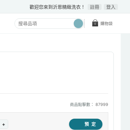
歡迎您來到沂恩精緻洗衣！
註冊
登入
購物袋
0
商品點擊數：
87999
+
預 定