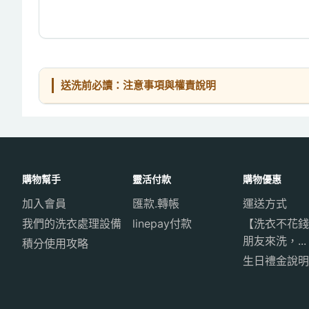
送洗前必讀：注意事項與權責說明
購物幫手
靈活付款
購物優惠
加入會員
匯款.轉帳
運送方式
我們的洗衣處理設備
linepay付款
【洗衣不花錢
朋友來洗，...
積分使用攻略
生日禮金說明