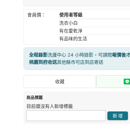
會員價：
使用者等級
洗衣小白
有在愛乾淨
有品味的生活
全程錄影
洗護中心 24 小時錄影，可調閱
報價後
桃園到府收送
其他縣市可店到店寄送
收藏
商品標籤
目前還沒有人新增標籤