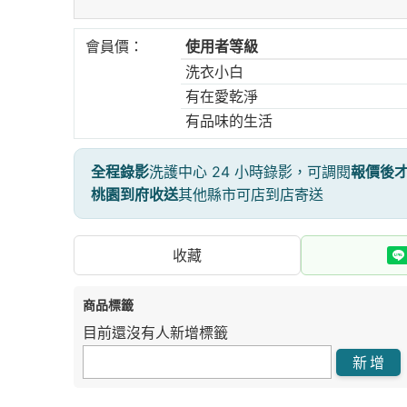
會員價：
使用者等級
洗衣小白
有在愛乾淨
有品味的生活
全程錄影
洗護中心 24 小時錄影，可調閱
報價後
桃園到府收送
其他縣市可店到店寄送
收藏
商品標籤
目前還沒有人新增標籤