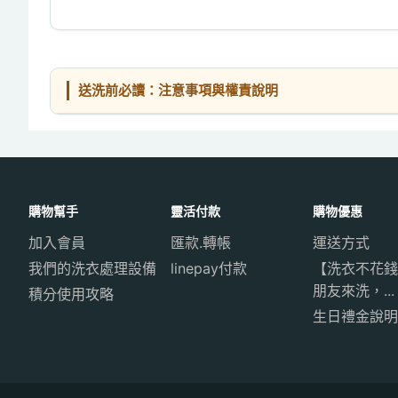
送洗前必讀：注意事項與權責說明
購物幫手
靈活付款
購物優惠
加入會員
匯款.轉帳
運送方式
我們的洗衣處理設備
linepay付款
【洗衣不花錢
朋友來洗，...
積分使用攻略
生日禮金說明