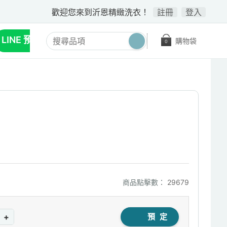
歡迎您來到沂恩精緻洗衣！
註冊
登入
LINE 預約收送
購物袋
0
商品點擊數：
29679
+
預 定