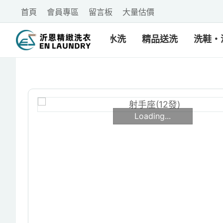
首頁
會員專區
留言板
大量估價
乾洗・水洗
精品送洗
洗鞋・
Loading...