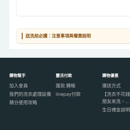
送洗前必讀：注意事項與權責說明
購物幫手
靈活付款
購物優惠
加入會員
匯款.轉帳
運送方式
我們的洗衣處理設備
linepay付款
【洗衣不花錢
朋友來洗，...
積分使用攻略
生日禮金說明