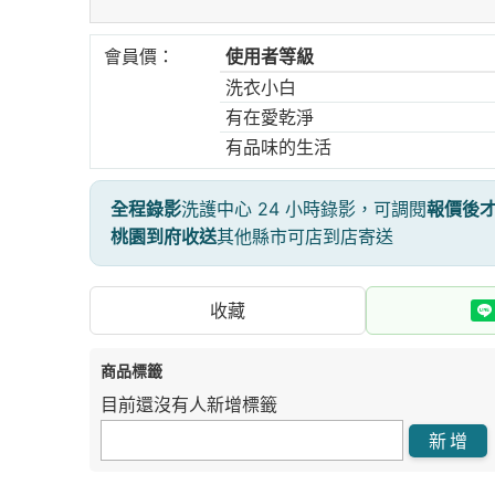
會員價：
使用者等級
洗衣小白
有在愛乾淨
有品味的生活
全程錄影
洗護中心 24 小時錄影，可調閱
報價後
桃園到府收送
其他縣市可店到店寄送
收藏
商品標籤
目前還沒有人新增標籤