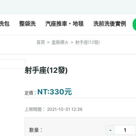
洗包
整袋洗
汽座推車・地毯
洗前洗後實例
首頁
盒裝煙火
射手座(12發)
>
>
射手座(12發)
NT:330元
定價：
上架時間：
2021-10-31 12:36
-
數量：