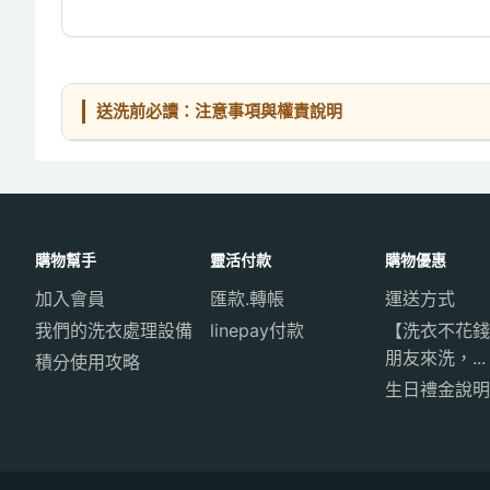
送洗前必讀：注意事項與權責說明
購物幫手
靈活付款
購物優惠
加入會員
匯款.轉帳
運送方式
我們的洗衣處理設備
linepay付款
【洗衣不花錢
朋友來洗，...
積分使用攻略
生日禮金說明