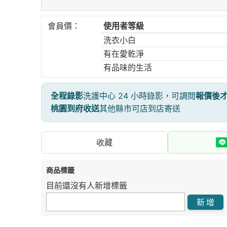
會員價：
使用者等級
洗衣小白
有在愛乾淨
有品味的生活
全程錄影
洗護中心 24 小時錄影，可調閱
報價後
桃園到府收送
其他縣市可店到店寄送
收藏
商品標籤
目前還沒有人新增標籤