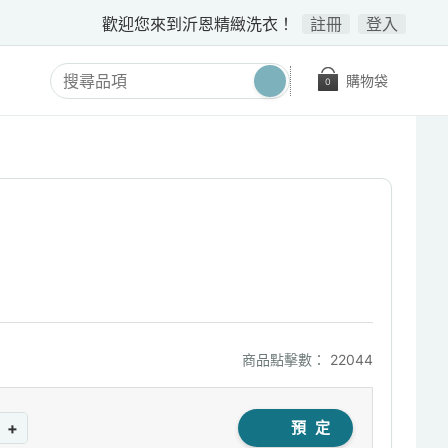
歡迎您來到沂恩精緻洗衣！
註冊
登入
購物袋
0
商品點擊數：
22044
+
預 定