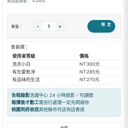
商品點擊數：
43484
預 定
-
+
數量：
會員價：
使用者等級
價格
洗衣小白
NT:300元
有在愛乾淨
NT:285元
有品味的生活
NT:270元
全程錄影
洗護中心 24 小時錄影，可調閱
報價後才動工
需另行處理一定先問過你
桃園到府收送
其他縣市可店到店寄送
收藏