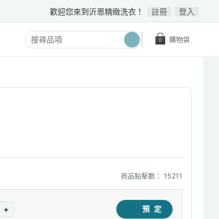
歡迎您來到沂恩精緻洗衣！
註冊
登入
購物袋
0
商品點擊數：
15211
+
預 定