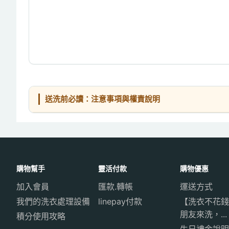
送洗前必讀：注意事項與權責說明
購物幫手
靈活付款
購物優惠
加入會員
匯款.轉帳
運送方式
我們的洗衣處理設備
linepay付款
【洗衣不花錢
朋友來洗，...
積分使用攻略