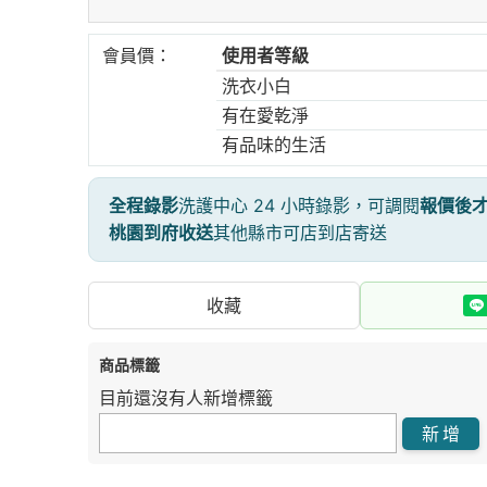
會員價：
使用者等級
洗衣小白
有在愛乾淨
有品味的生活
全程錄影
洗護中心 24 小時錄影，可調閱
報價後
桃園到府收送
其他縣市可店到店寄送
收藏
商品標籤
目前還沒有人新增標籤