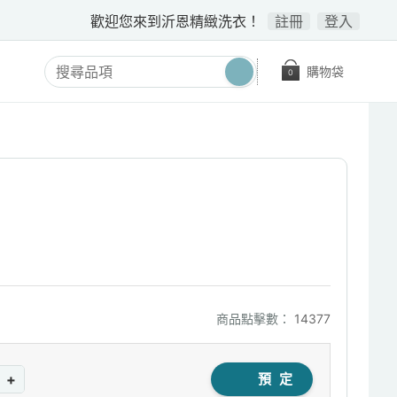
歡迎您來到沂恩精緻洗衣！
註冊
登入
購物袋
0
商品點擊數：
14377
+
預 定