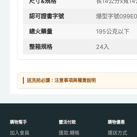
尺寸&規格
長14公分x寬14
認可證書字號
爆型字號099E00
總火藥量
195公克以下
整箱規格
24入
送洗前必讀：注意事項與權責說明
購物幫手
靈活付款
購物優惠
加入會員
匯款.轉帳
運送方式