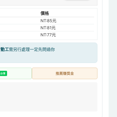
價格
NT:85元
NT:81元
NT:77元
才動工
需另行處理一定先問過你
推薦賺獎金