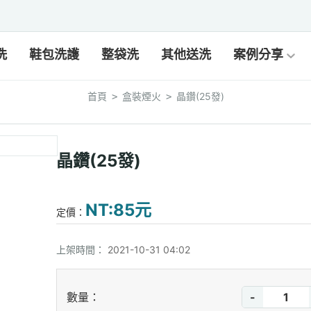
洗
鞋包洗護
整袋洗
其他送洗
案例分享
首頁
盒裝煙火
晶鑽(25發)
>
>
晶鑽(25發)
NT:85元
定價：
上架時間：
2021-10-31 04:02
-
數量：