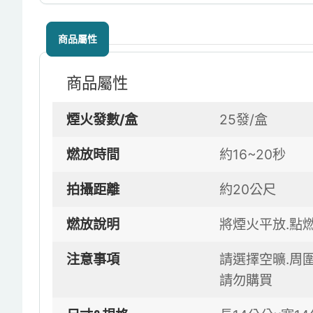
商品屬性
商品屬性
煙火發數/盒
25發/盒
燃放時間
約16~20秒
拍攝距離
約20公尺
燃放說明
將煙火平放.點
注意事項
請選擇空曠.周
請勿購買