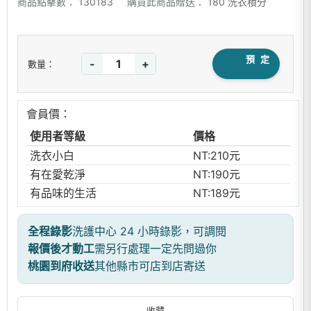
商品點擊數：
130183
購買此商品贈送：
180 洗衣積分
預 定
-
+
數量：
會員價：
使用者等級
價格
洗衣小白
NT:210元
有在愛乾淨
NT:190元
有品味的生活
NT:189元
全程錄影
洗護中心 24 小時錄影，可調閱
報價後才動工
需另行處理一定先問過你
桃園到府收送
其他縣市可店到店寄送
收藏