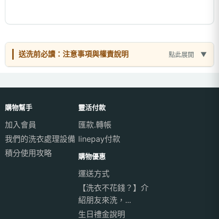
送洗前必讀：注意事項與權責說明
點此展開
購物幫手
靈活付款
加入會員
匯款.轉帳
我們的洗衣處理設備
linepay付款
積分使用攻略
購物優惠
運送方式
【洗衣不花錢？】介
紹朋友來洗，...
生日禮金說明