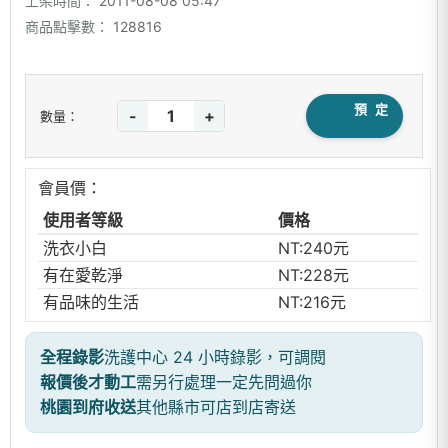
上架時間：
2011-08-08 05:47
商品點擊數：
128816
預 定
-
+
數量：
會員價：
使用者等級
價格
洗衣小白
NT:240元
有在愛乾淨
NT:228元
有品味的生活
NT:216元
全程錄影
洗護中心 24 小時錄影，可調閱
報價後才動工
需另行處理一定先問過你
桃園到府收送
其他縣市可店到店寄送