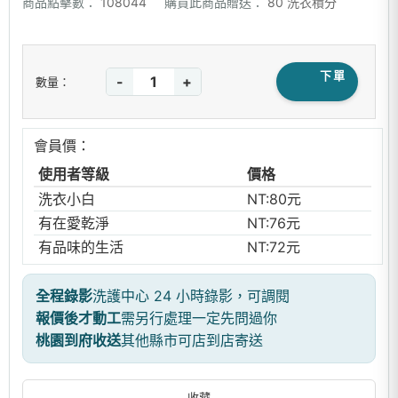
商品點擊數：
108044
購買此商品贈送：
80 洗衣積分
下單
-
+
數量：
會員價：
使用者等級
價格
洗衣小白
NT:80元
有在愛乾淨
NT:76元
有品味的生活
NT:72元
全程錄影
洗護中心 24 小時錄影，可調閱
報價後才動工
需另行處理一定先問過你
桃園到府收送
其他縣市可店到店寄送
收藏