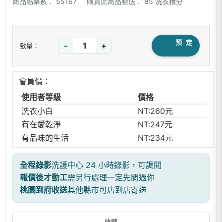
商品點擊數：
55167
購買此商品贈送：
85 洗衣積分
預 定
-
+
數量：
會員價：
使用者等級
價格
洗衣小白
NT:260元
有在愛乾淨
NT:247元
有品味的生活
NT:234元
全程錄影
洗護中心 24 小時錄影，可調閱
報價後才動工
需另行處理一定先問過你
桃園到府收送
其他縣市可店到店寄送
收藏