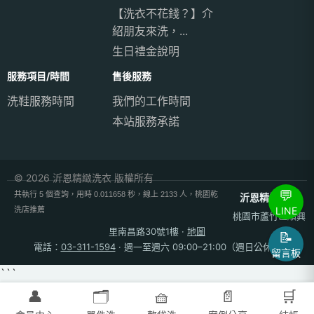
【洗衣不花錢？】介
紹朋友來洗，...
生日禮金說明
服務項目/時間
售後服務
洗鞋服務時間
我們的工作時間
本站服務承諾
© 2026 沂恩精緻洗衣 版權所有
💬
共執行 5 個查詢，用時 0.011658 秒，線上 2133 人，桃園乾
沂恩精緻洗衣
LINE
洗店推薦
桃園市蘆竹區順興
里南昌路30號1樓
·
地圖
📝
電話：
03-311-1594
· 週一至週六 09:00–21:00（週日公休）
留言板
```
👤
🗂️
🧺
📄
🛒