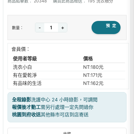
商品點擊數：
20348
購買此商品贈送：
195 洗衣積分
預 定
-
+
數量：
會員價：
使用者等級
價格
洗衣小白
NT:180元
有在愛乾淨
NT:171元
有品味的生活
NT:162元
全程錄影
洗護中心 24 小時錄影，可調閱
報價後才動工
需另行處理一定先問過你
桃園到府收送
其他縣市可店到店寄送
收藏