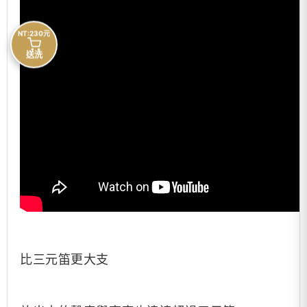
NT:230元
送洗
比三元笛更大支