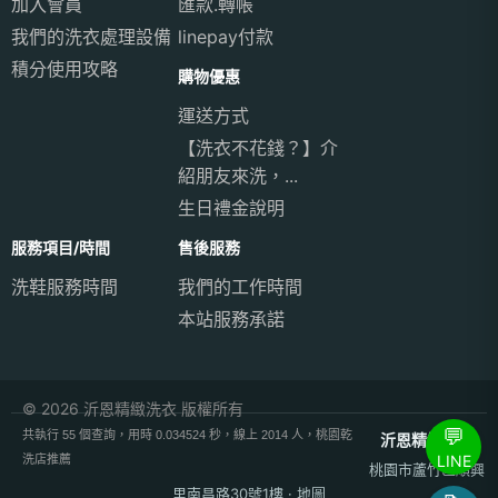
加入會員
匯款.轉帳
我們的洗衣處理設備
linepay付款
積分使用攻略
購物優惠
運送方式
【洗衣不花錢？】介
紹朋友來洗，...
生日禮金說明
服務項目/時間
售後服務
洗鞋服務時間
我們的工作時間
本站服務承諾
© 2026 沂恩精緻洗衣 版權所有
💬
共執行 55 個查詢，用時 0.034524 秒，線上 2014 人，桃園乾
沂恩精緻洗衣
LINE
洗店推薦
桃園市蘆竹區順興
里南昌路30號1樓
·
地圖