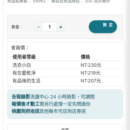
商品點擊數：
58962
購買此商品贈送：
200 洗衣積分
預 定
-
+
數量：
會員價：
使用者等級
價格
洗衣小白
NT:230元
有在愛乾淨
NT:219元
有品味的生活
NT:207元
全程錄影
洗護中心 24 小時錄影，可調閱
報價後才動工
需另行處理一定先問過你
桃園到府收送
其他縣市可店到店寄送
收藏