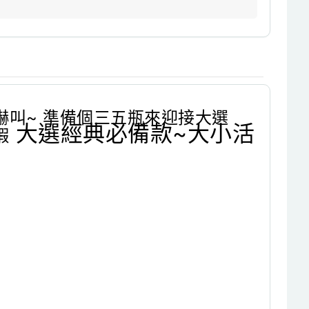
對嚇嚇叫~ 準備個三五瓶來迎接大選
大選經典必備款~
大小活
蝦