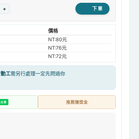
+
下單
價格
NT:80元
NT:76元
NT:72元
才動工
需另行處理一定先問過你
推薦賺獎金