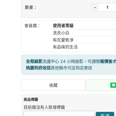
-
數量：
會員價：
使用者等級
洗衣小白
有在愛乾淨
有品味的生活
全程錄影
洗護中心 24 小時錄影，可調閱
報價後
桃園到府收送
其他縣市可店到店寄送
收藏
商品標籤
目前還沒有人新增標籤