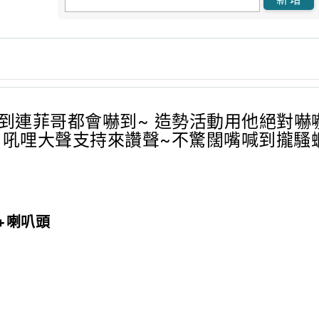
聲!!! 大到連菲哥都會嚇到~ 造勢活動用他絕
罐) 吼哩大聲支持來讚聲~不驚闊嘴喊到攏騷
+喇叭頭