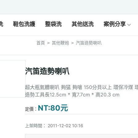
洗
鞋包洗護
整袋洗
其他送洗
案例分享
首頁
其他鞭炮
汽笛造勢喇叭
>
>
汽笛造勢喇叭
超大瓶氣體喇叭 夠猛 夠嗆 150分貝以上 環保冷煤 
造勢工具長12.5cm * 寬7.7cm * 高20.3 cm
NT:80元
定價：
上架時間：
2011-12-02 10:16