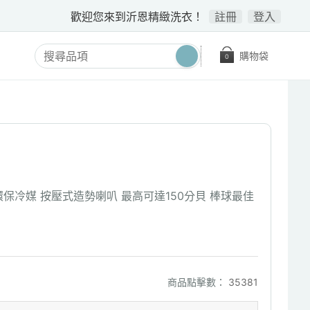
歡迎您來到沂恩精緻洗衣！
註冊
登入
購物袋
0
環保冷媒 按壓式造勢喇叭 最高可達150分貝 棒球最佳
商品點擊數：
35381