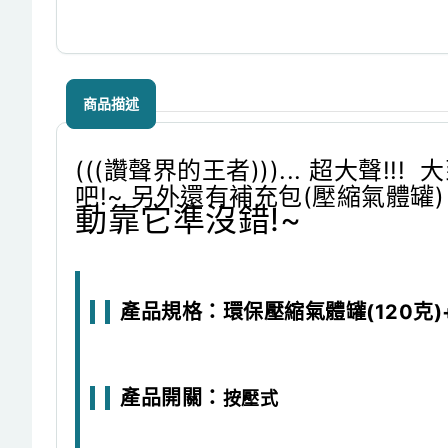
商品描述
(((讚聲界的王者)))... 超大
吧!~ 另外還有補充包(壓縮氣體
動靠它準沒錯!~
產品規格：環保壓縮氣體罐(120克)
產品開關：
按壓式