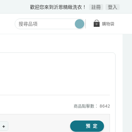
歡迎您來到沂恩精緻洗衣！
註冊
登入
購物袋
0
商品點擊數：
8642
+
預 定