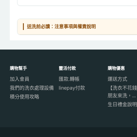
送洗前必讀：注意事項與權責說明
購物幫手
靈活付款
購物優惠
加入會員
匯款.轉帳
運送方式
我們的洗衣處理設備
linepay付款
【洗衣不花錢
朋友來洗，...
積分使用攻略
生日禮金說明