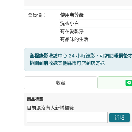
會員價：
使用者等級
洗衣小白
有在愛乾淨
有品味的生活
全程錄影
洗護中心 24 小時錄影，可調閱
報價後
桃園到府收送
其他縣市可店到店寄送
收藏
商品標籤
目前還沒有人新增標籤