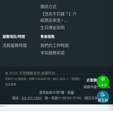
運送方式
【洗衣不花錢？】介
紹朋友來洗，...
生日禮金說明
服務項目/時間
售後服務
洗鞋服務時間
我們的工作時間
本站服務承諾
© 2026 沂恩精緻洗衣 版權所有
💬
共執行 59 個查詢，用時 0.053597 秒，線上 2639 人，桃園乾
沂恩精緻洗衣
LINE
洗店推薦
桃園市蘆竹區順興
里南昌路30號1樓
·
地圖
📝
電話：
03-311-1594
· 週一至週六 09:00–21:00（週日公休）
留言板
```