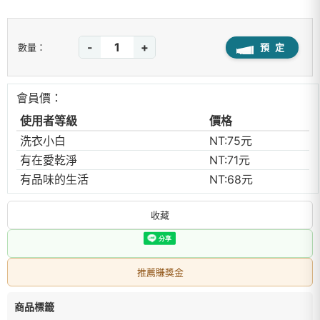
-
+
預 定
數量：
會員價：
使用者等級
價格
洗衣小白
NT:75元
有在愛乾淨
NT:71元
有品味的生活
NT:68元
收藏
推薦賺獎金
商品標籤