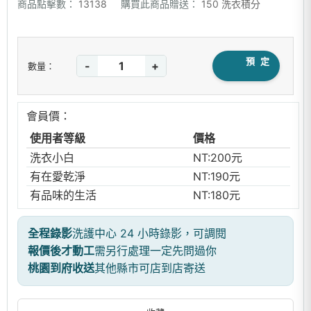
商品點擊數：
13138
購買此商品贈送：
150 洗衣積分
預 定
-
+
數量：
會員價：
使用者等級
價格
洗衣小白
NT:200元
有在愛乾淨
NT:190元
有品味的生活
NT:180元
全程錄影
洗護中心 24 小時錄影，可調閱
報價後才動工
需另行處理一定先問過你
桃園到府收送
其他縣市可店到店寄送