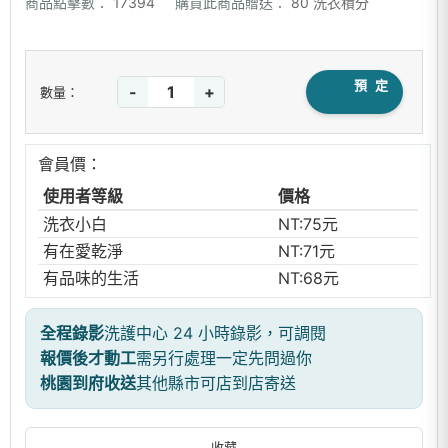
商品點擊數：
17394
購買此商品贈送：
80 洗衣積分
預 定
-
+
數量：
會員價：
使用者等級
價格
洗衣小白
NT:75元
有在愛乾淨
NT:71元
有品味的生活
NT:68元
全程錄影
洗護中心 24 小時錄影，可調閱
報價後才動工
需另行處理一定先問過你
桃園到府收送
其他縣市可店到店寄送
收藏