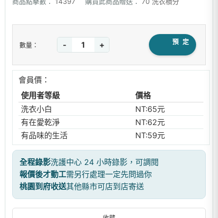
商品點擊數：
14397
購買此商品贈送：
70 洗衣積分
預 定
-
+
數量：
會員價：
使用者等級
價格
洗衣小白
NT:65元
有在愛乾淨
NT:62元
有品味的生活
NT:59元
全程錄影
洗護中心 24 小時錄影，可調閱
報價後才動工
需另行處理一定先問過你
桃園到府收送
其他縣市可店到店寄送
收藏