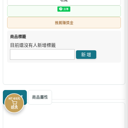
推薦賺獎金
商品標籤
目前還沒有人新增標籤
商品描述
商品屬性
NT:65元
送洗