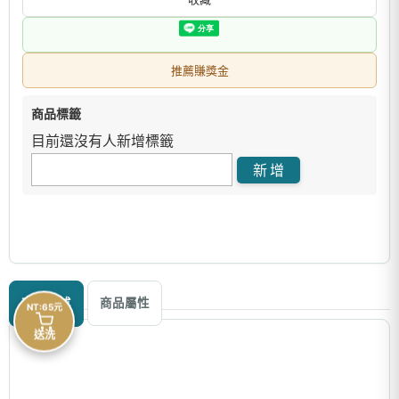
推薦賺獎金
商品標籤
目前還沒有人新增標籤
商品描述
商品屬性
NT:65元
送洗