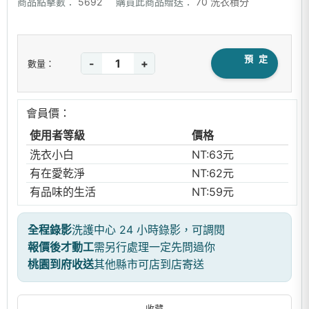
商品點擊數：
5692
購買此商品贈送：
70 洗衣積分
預 定
-
+
數量：
會員價：
使用者等級
價格
洗衣小白
NT:63元
有在愛乾淨
NT:62元
有品味的生活
NT:59元
全程錄影
洗護中心 24 小時錄影，可調閱
報價後才動工
需另行處理一定先問過你
桃園到府收送
其他縣市可店到店寄送
收藏