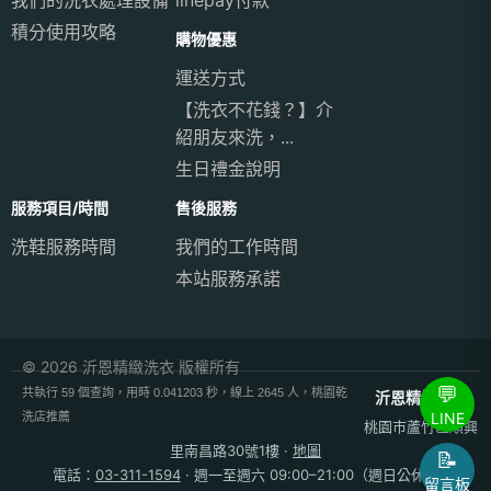
我們的洗衣處理設備
linepay付款
積分使用攻略
購物優惠
運送方式
【洗衣不花錢？】介
紹朋友來洗，...
生日禮金說明
服務項目/時間
售後服務
洗鞋服務時間
我們的工作時間
本站服務承諾
© 2026 沂恩精緻洗衣 版權所有
💬
共執行 59 個查詢，用時 0.041203 秒，線上 2645 人，桃園乾
沂恩精緻洗衣
LINE
洗店推薦
桃園市蘆竹區順興
里南昌路30號1樓
·
地圖
📝
電話：
03-311-1594
· 週一至週六 09:00–21:00（週日公休）
留言板