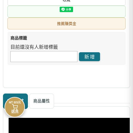
推薦賺獎金
商品標籤
目前還沒有人新增標籤
商品描述
商品屬性
NT:85元
送洗