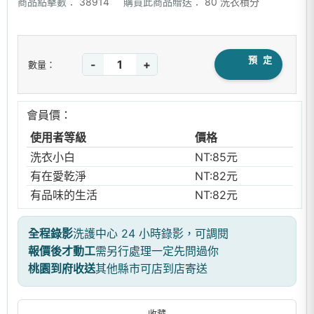
商品點擊數：
38914
購買此商品贈送：
80 洗衣積分
預 定
-
+
數量：
會員價：
使用者等級
價格
洗衣小白
NT:85元
有在愛乾淨
NT:82元
有品味的生活
NT:82元
全程錄影
洗護中心 24 小時錄影，可調閱
報價後才動工
需另行處理一定先問過你
桃園到府收送
其他縣市可店到店寄送
收藏