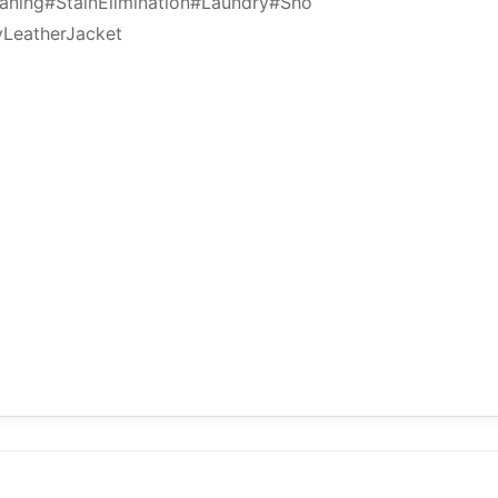
aning
#StainElimination
#Laundry
#Sho
LeatherJacket