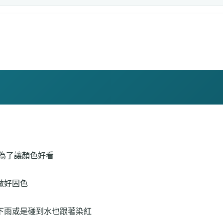
,為了讓顏色好看
做好固色
下雨或是碰到水也跟著染紅