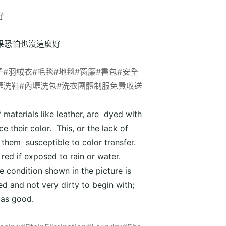
好
果恐怕也沒這麼好
子
#羽絨衣
#毛毯
#地毯
#窗簾
#書包
#安全
壢洗鞋
#內壢洗包
#洗衣團體制服免費收送
materials like leather, are dyed with
 their color. This, or the lack of
 them susceptible to color transfer.
red if exposed to rain or water.
 condition shown in the picture is
d and not very dirty to begin with;
 as good.