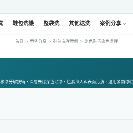
洗
鞋包洗護
整袋洗
其他送洗
案例分享
首頁
案例分享
鞋包洗護案例
米色鞋舌染色處理
>
>
>
的移染分解技術，深層去除深色沾染、色素滲入與表面污漬。適用各類球