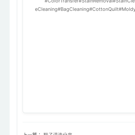
#ColorTransfer
#StainRemoval
#StainCle
eCleaning
#BagCleaning
#CottonQuilt
#Moldy
上一篇：
鞋子清洗分享