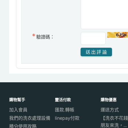
驗證碼：
購物幫手
靈活付款
購物優惠
加入會員
匯款.轉帳
運送方式
我們的洗衣處理設備
linepay付款
【洗衣不花錢
朋友來洗，...
積分使用攻略