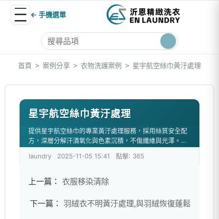
← 手機選單
首頁
案例分享
衣物洗護案例
星宇航空絲巾黃汙處理
>
>
>
星宇航空絲巾黃汙處理
提供星宇航空絲巾的專業黃汙處理服務，採用絲質安全配
方，深層分解汗漬氧化與色素沉積，不傷纖維與光澤。精
準護色並維持柔軟手感，有效恢復絲巾潔淨與亮麗質感。
laundry
2025-11-05 15:41
點擊: 365
上一篇：
衣服移染清除
下一篇：
羽絨衣不明黃汙處理,與羽絨恢復蓬鬆