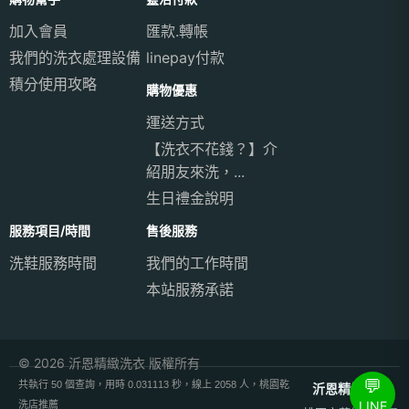
加入會員
匯款.轉帳
我們的洗衣處理設備
linepay付款
積分使用攻略
購物優惠
運送方式
【洗衣不花錢？】介
紹朋友來洗，...
生日禮金說明
服務項目/時間
售後服務
洗鞋服務時間
我們的工作時間
本站服務承諾
© 2026 沂恩精緻洗衣 版權所有
💬
共執行 50 個查詢，用時 0.031113 秒，線上 2058 人，桃園乾
沂恩精緻洗衣
LINE
洗店推薦