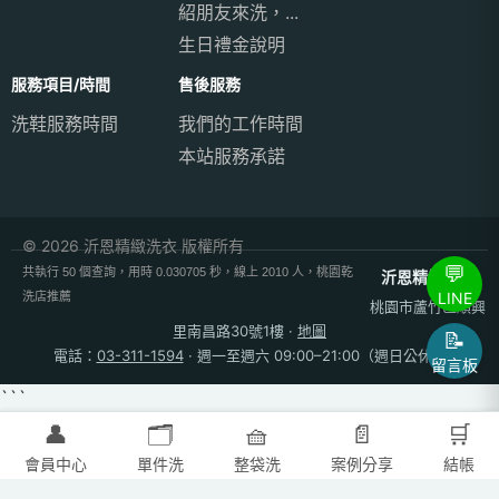
紹朋友來洗，...
生日禮金說明
服務項目/時間
售後服務
洗鞋服務時間
我們的工作時間
本站服務承諾
© 2026 沂恩精緻洗衣 版權所有
💬
共執行 50 個查詢，用時 0.030705 秒，線上 2010 人，桃園乾
沂恩精緻洗衣
LINE
洗店推薦
桃園市蘆竹區順興
里南昌路30號1樓
·
地圖
📝
電話：
03-311-1594
· 週一至週六 09:00–21:00（週日公休）
留言板
```
👤
🗂️
🧺
📄
🛒
會員中心
單件洗
整袋洗
案例分享
結帳