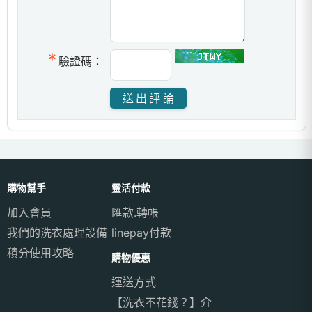
驗證碼：
購物幫手
靈活付款
加入會員
匯款.轉帳
我們的洗衣處理設備
linepay付款
積分使用攻略
購物優惠
運送方式
【洗衣不花錢？】介