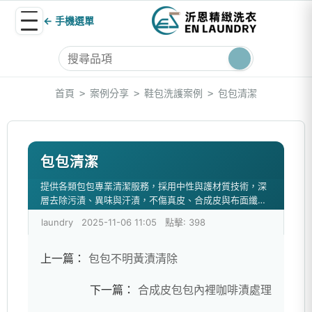
← 手機選單
首頁
案例分享
鞋包洗護案例
包包清潔
>
>
>
包包清潔
提供各類包包專業清潔服務，採用中性與護材質技術，深
層去除污漬、異味與汗漬，不傷真皮、合成皮與布面纖
維。適用名牌包、手提包、後背包等，恢復包包潔淨與完
laundry
2025-11-06 11:05
點擊: 398
整度。
上一篇：
包包不明黃漬清除
下一篇：
合成皮包包內裡咖啡漬處理