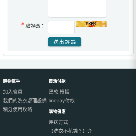
驗證碼：
購物幫手
靈活付款
加入會員
匯款.轉帳
我們的洗衣處理設備
linepay付款
積分使用攻略
購物優惠
運送方式
【洗衣不花錢？】介