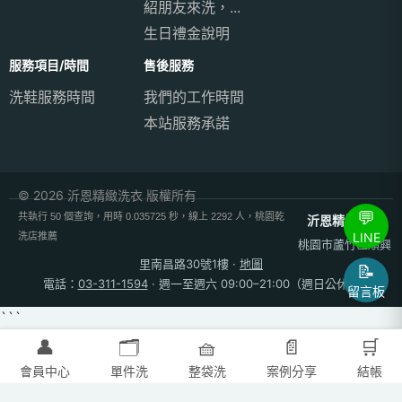
紹朋友來洗，...
生日禮金說明
服務項目/時間
售後服務
洗鞋服務時間
我們的工作時間
本站服務承諾
© 2026 沂恩精緻洗衣 版權所有
💬
共執行 50 個查詢，用時 0.035725 秒，線上 2292 人，桃園乾
沂恩精緻洗衣
LINE
洗店推薦
桃園市蘆竹區順興
里南昌路30號1樓
·
地圖
📝
電話：
03-311-1594
· 週一至週六 09:00–21:00（週日公休）
留言板
```
👤
🗂️
🧺
📄
🛒
會員中心
單件洗
整袋洗
案例分享
結帳