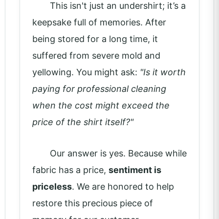
This isn't just an undershirt; it’s a
keepsake full of memories. After
being stored for a long time, it
suffered from severe mold and
yellowing. You might ask:
"Is it worth
paying for professional cleaning
when the cost might exceed the
price of the shirt itself?"
Our answer is yes. Because while
fabric has a price,
sentiment is
priceless
. We are honored to help
restore this precious piece of