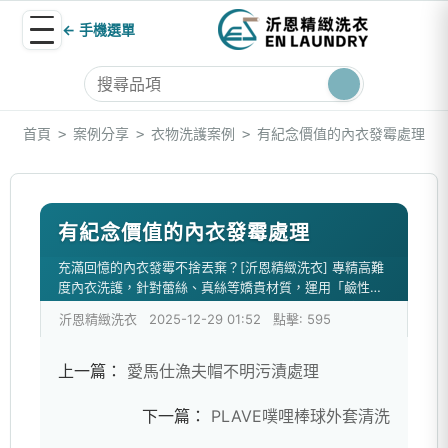
← 手機選單
首頁
案例分享
衣物洗護案例
有紀念價值的內衣發霉處理
>
>
>
有紀念價值的內衣發霉處理
充滿回憶的內衣發霉不捨丟棄？[沂恩精緻洗衣] 專精高難
度內衣洗護，針對蕾絲、真絲等嬌貴材質，運用「鹼性蛋
白酶」深層分解汗漬，並結合專業除霉技術移除黑點與異
沂恩精緻洗衣
2025-12-29 01:52
點擊: 595
味。我們堅持全程手工精洗，確保不傷彈性與面料。桃
園、中壢、蘆竹預約收送，給予您的珍貴紀...
上一篇：
愛馬仕漁夫帽不明污漬處理
下一篇：
PLAVE噗哩棒球外套清洗