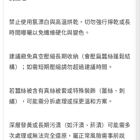
禁止使用氯漂白與高溫烘乾，切勿強行擰乾或長
時間曝曬以免纖維硬化與變色。
建議避免真空壓縮長期收納（會壓扁蠶絲蓬鬆結
構）；如需短期壓縮請勿超過建議時間。
若蠶絲被含有真絲被套或特殊裝飾（蕾絲、刺
繡），可能需分拆處理或採更溫和方案。
深層發黃或長期污漬（如汗漬、菸漬）可能需多
次處理或無法完全還原，屬正常風險需事前說