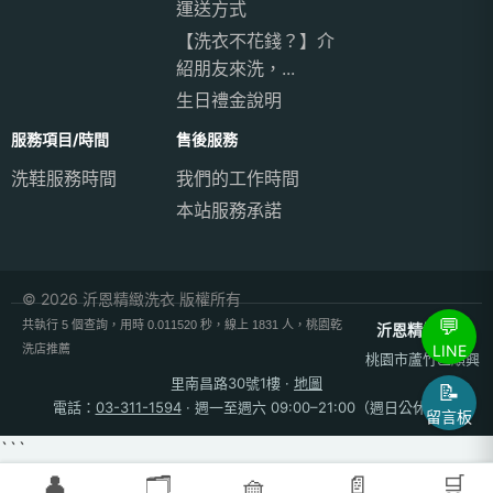
運送方式
【洗衣不花錢？】介
紹朋友來洗，...
生日禮金說明
服務項目/時間
售後服務
洗鞋服務時間
我們的工作時間
本站服務承諾
© 2026 沂恩精緻洗衣 版權所有
💬
共執行 5 個查詢，用時 0.011520 秒，線上 1831 人，桃園乾
沂恩精緻洗衣
LINE
洗店推薦
桃園市蘆竹區順興
里南昌路30號1樓
·
地圖
📝
電話：
03-311-1594
· 週一至週六 09:00–21:00（週日公休）
留言板
```
👤
🗂️
🧺
📄
🛒