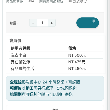
商品點擊數：
994
購買此商品贈送：
30 洗衣積分
下單
-
+
數量：
會員價：
使用者等級
價格
洗衣小白
NT:500元
有在愛乾淨
NT:475元
有品味的生活
NT:450元
全程錄影
洗護中心 24 小時錄影，可調閱
報價後才動工
需另行處理一定先問過你
桃園到府收送
其他縣市可店到店寄送