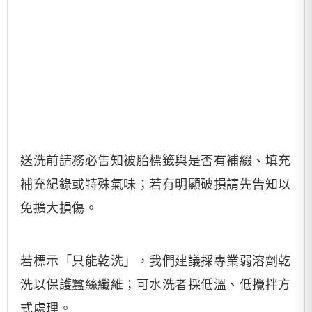
送洗前請務必告知被胎標籤與是否有補綴、填充
補充紀錄或特殊氣味；若有明顯破損請先告知以
免擴大損傷。
若標示「只能乾洗」，我們建議採專業弱溶劑乾
洗以保護蠶絲纖維；可水洗者採低溫、低攪拌方
式處理。