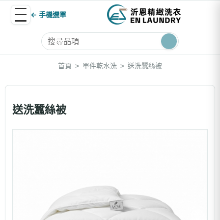
← 手機選單
首頁
單件乾水洗
送洗蠶絲被
>
>
送洗蠶絲被