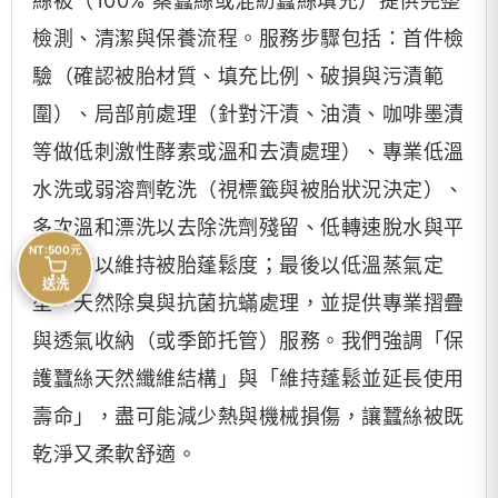
絲被（100% 桑蠶絲或混紡蠶絲填充）提供完整
檢測、清潔與保養流程。服務步驟包括：首件檢
驗（確認被胎材質、填充比例、破損與污漬範
圍）、局部前處理（針對汗漬、油漬、咖啡墨漬
等做低刺激性酵素或溫和去漬處理）、專業低溫
水洗或弱溶劑乾洗（視標籤與被胎狀況決定）、
多次溫和漂洗以去除洗劑殘留、低轉速脫水與平
NT:500元
鋪陰乾以維持被胎蓬鬆度；最後以低溫蒸氣定
送洗
型、天然除臭與抗菌抗蟎處理，並提供專業摺疊
與透氣收納（或季節托管）服務。我們強調「保
護蠶絲天然纖維結構」與「維持蓬鬆並延長使用
壽命」，盡可能減少熱與機械損傷，讓蠶絲被既
乾淨又柔軟舒適。