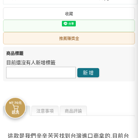
收藏
推薦賺獎金
商品標籤
目前還沒有人新增標籤
NT:70元
商品描述
注意事項
商品評論
送洗
這款是我們辛辛苦苦找到台灣進口商拿的,目前台