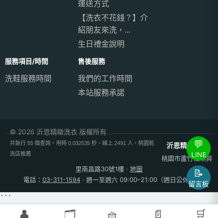
運送方式
【洗衣不花錢？】介
紹朋友來洗，...
生日禮金說明
服務項目/時間
售後服務
洗鞋服務時間
我們的工作時間
本站服務承諾
© 2026 沂恩精緻洗衣 版權所有
💬
共執行 55 個查詢，用時 0.032535 秒，線上 2491 人，桃園乾
沂恩精緻洗衣
LINE
洗店推薦
桃園市蘆竹區順興
里南昌路30號1樓
·
地圖
📝
電話：
03-311-1594
· 週一至週六 09:00–21:00（週日公休）
留言板
```
👤
🗂️
🧺
📄
🛒