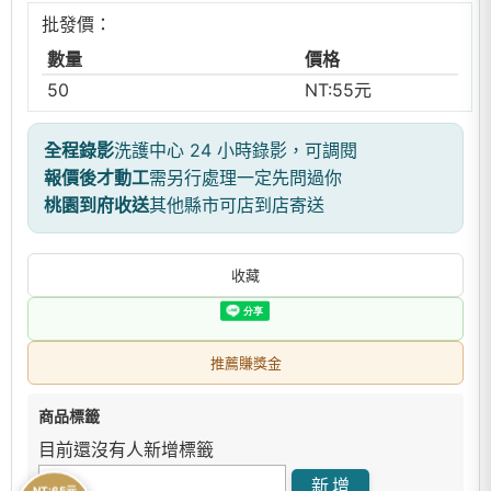
批發價：
數量
價格
50
NT:55元
全程錄影
洗護中心 24 小時錄影，可調閱
報價後才動工
需另行處理一定先問過你
桃園到府收送
其他縣市可店到店寄送
收藏
推薦賺獎金
商品標籤
目前還沒有人新增標籤
NT:65元