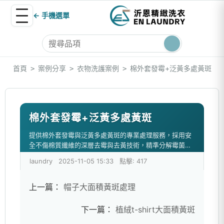
← 手機選單
首頁
案例分享
衣物洗護案例
棉外套發霉+泛黃多處黃斑
>
>
>
棉外套發霉+泛黃多處黃斑
提供棉外套發霉與泛黃多處黃斑的專業處理服務，採用安
全不傷棉質纖維的深層去霉與去黃技術，精準分解霉菌色
素、汗漬氧化與陳年沉積污漬。有效改善布料色澤，恢復
laundry
2025-11-05 15:33
點擊: 417
外套潔淨完整。
上一篇：
帽子大面積黃斑處理
下一篇：
植絨t-shirt大面積黃斑