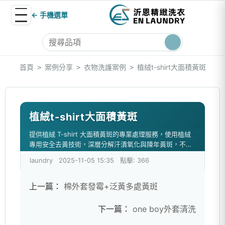
← 手機選單
首頁
案例分享
衣物洗護案例
植絨t-shirt大面積黃斑
>
>
>
植絨t-shirt大面積黃斑
提供植絨 T-shirt 大面積黃斑的專業處理服務，使用植絨
專用安全去黃技術，深層分解汗漬氧化與陳年黃斑，不傷
植絨層與布料纖維。有效恢復衣物潔白與質感。
laundry
2025-11-05 15:35
點擊: 366
上一篇：
棉外套發霉+泛黃多處黃斑
下一篇：
one boy外套清洗