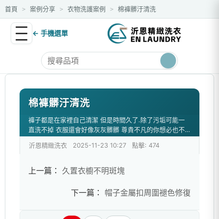
首頁
案例分享
衣物洗護案例
棉褲髒汙清洗
>
>
>
← 手機選單
棉褲髒汙清洗
褲子都是在家裡自己清潔 但是時間久了.除了污垢可能一
直洗不掉 衣服還會好像灰灰髒髒 尊貴不凡的你想必也不
希望這種事發生 交給我們幫您解決
沂恩精緻洗衣
2025-11-23 10:27
點擊: 474
上一篇：
久置衣櫥不明斑塊
下一篇：
帽子金屬扣周圍褪色修復