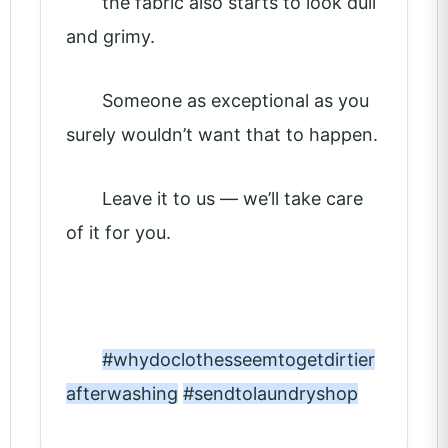
the fabric also starts to look dull
and grimy.
Someone as exceptional as you
surely wouldn’t want that to happen.
Leave it to us — we’ll take care
of it for you.
#whydoclothesseemtogetdirtier
afterwashing
#sendtolaundryshop