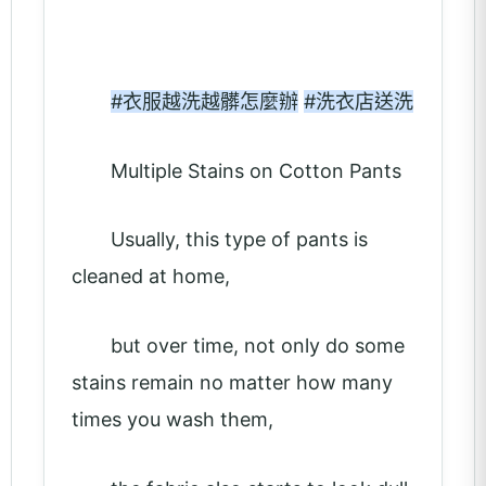
#衣服越洗越髒怎麼辦
#洗衣店送洗
Multiple Stains on Cotton Pants
Usually, this type of pants is
cleaned at home,
but over time, not only do some
stains remain no matter how many
times you wash them,