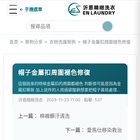
← 手機選單
首頁
案例分享
衣物洗護案例
帽子金屬扣周圍褪色修復
>
>
>
帽子金屬扣周圍褪色修復
這個送來的時候金屬扣的周圍都褪色 判斷很可能是因為金
屬扣導致 加上送件的人用過碳酸鈉想要把帽子黃斑處理掉
沒注意到金屬扣要注意 最後將顏色修復完成如圖
沂恩精緻洗衣
2025-11-23 11:00
點擊: 537
上一篇：
棉褲髒汙清洗
下一篇：
愛馬仕移染救治