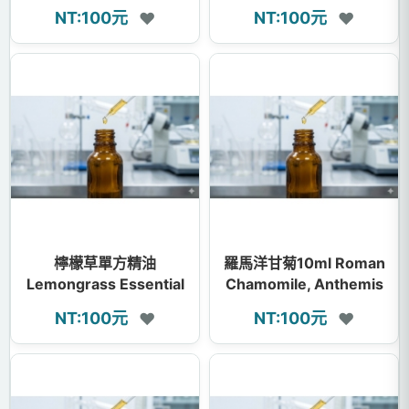
Fragrance Oil
Fragrance Oil
NT:100元
NT:100元
❤
❤
檸檬草單方精油
羅馬洋甘菊10ml Roman
Lemongrass Essential
Chamomile, Anthemis
Oil
nobilis
NT:100元
NT:100元
❤
❤