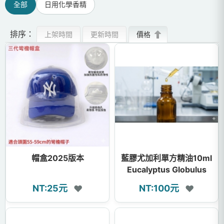
全部
日用化學香精
排序：
上架時間
更新時間
價格
帽盒2025版本
藍膠尤加利單方精油10ml
Eucalyptus Globulus
Essential Oil
NT:25元
NT:100元
❤
❤