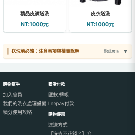
精品皮褲送洗
皮衣送洗
NT:1000元
NT:1000元
送洗前必讀：注意事項與權責說明
點此展開
購物幫手
靈活付款
加入會員
匯款.轉帳
我們的洗衣處理設備
linepay付款
積分使用攻略
購物優惠
運送方式
【洗衣不花錢？】介