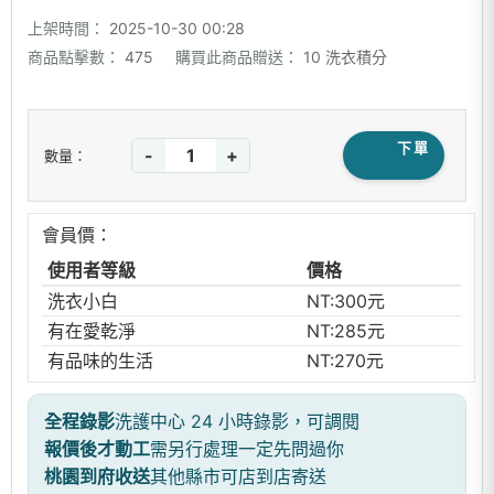
上架時間：
2025-10-30 00:28
商品點擊數：
475
購買此商品贈送：
10 洗衣積分
下單
-
+
數量：
會員價：
使用者等級
價格
洗衣小白
NT:300元
有在愛乾淨
NT:285元
有品味的生活
NT:270元
全程錄影
洗護中心 24 小時錄影，可調閱
報價後才動工
需另行處理一定先問過你
桃園到府收送
其他縣市可店到店寄送