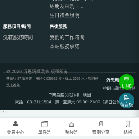
紹朋友來洗，...
生日禮金說明
服務項目/時間
售後服務
洗鞋服務時間
我們的工作時間
本站服務承諾
© 2026 沂恩精緻洗衣 版權所有
💬
共執行 57 個查詢，用時 0.036662 秒，線上 2366 人，桃園乾
沂恩精緻洗衣
LINE
洗店推薦
桃園市蘆竹區順興
里南昌路30號1樓
·
地圖
📝
電話：
03-311-1594
· 週一至週六 09:00–21:00（週日公休）
留言板
```
👤
🗂️
🧺
📄
🛒
會員中心
單件洗
整袋洗
案例分享
結帳