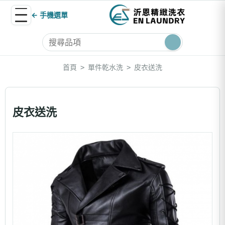
← 手機選單
首頁
單件乾水洗
皮衣送洗
>
>
皮衣送洗