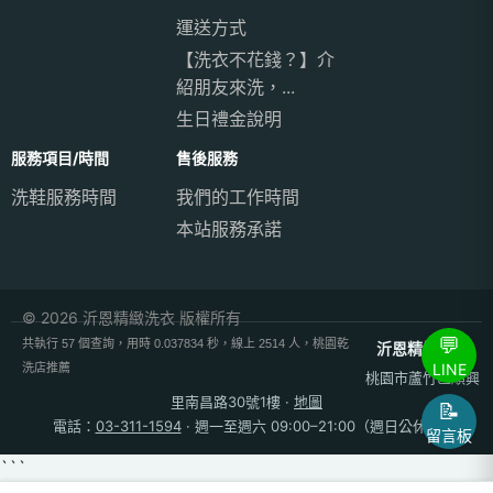
運送方式
【洗衣不花錢？】介
紹朋友來洗，...
生日禮金說明
服務項目/時間
售後服務
洗鞋服務時間
我們的工作時間
本站服務承諾
© 2026 沂恩精緻洗衣 版權所有
💬
共執行 57 個查詢，用時 0.037834 秒，線上 2514 人，桃園乾
沂恩精緻洗衣
LINE
洗店推薦
桃園市蘆竹區順興
里南昌路30號1樓
·
地圖
📝
電話：
03-311-1594
· 週一至週六 09:00–21:00（週日公休）
留言板
```