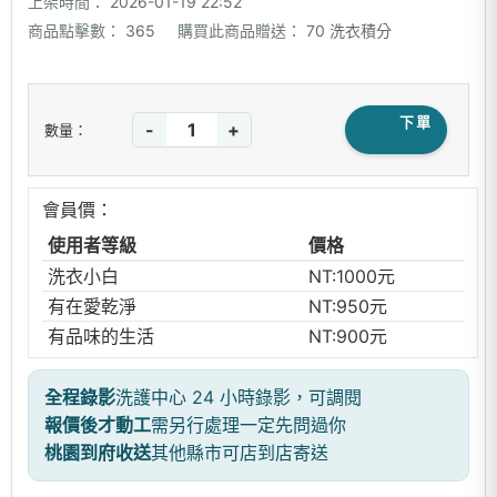
上架時間：
2026-01-19 22:52
商品點擊數：
365
購買此商品贈送：
70 洗衣積分
下單
-
+
數量：
會員價：
使用者等級
價格
洗衣小白
NT:1000元
有在愛乾淨
NT:950元
有品味的生活
NT:900元
全程錄影
洗護中心 24 小時錄影，可調閱
報價後才動工
需另行處理一定先問過你
桃園到府收送
其他縣市可店到店寄送