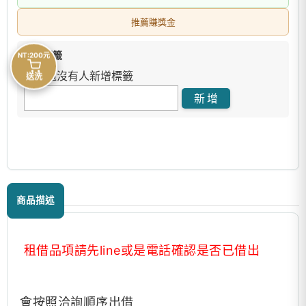
推薦賺獎金
商品標籤
NT:200元
目前還沒有人新增標籤
送洗
商品描述
租借品項請先line或是電話確認是否已借出
會按照洽詢順序出借