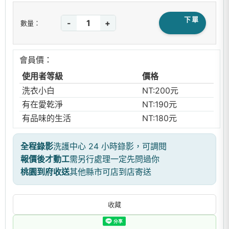
下單
-
+
數量：
會員價：
使用者等級
價格
洗衣小白
NT:200元
有在愛乾淨
NT:190元
有品味的生活
NT:180元
全程錄影
洗護中心 24 小時錄影，可調閱
報價後才動工
需另行處理一定先問過你
桃園到府收送
其他縣市可店到店寄送
收藏